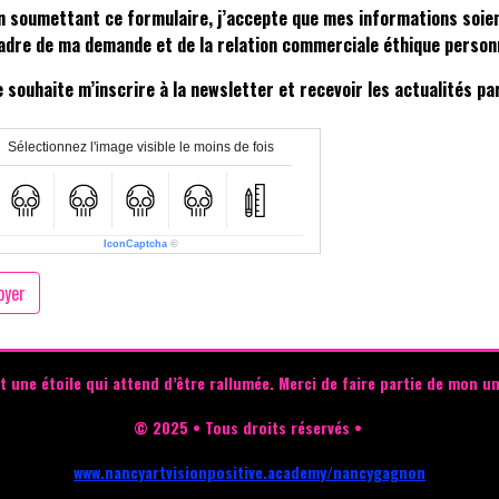
n soumettant ce formulaire, j’accepte que mes informations soien
adre de ma demande et de la relation commerciale éthique personn
e souhaite m’inscrire à la newsletter et recevoir les actualités pa
Sélectionnez l'image visible le moins de fois
IconCaptcha
©
oyer
t une étoile qui attend d’être rallumée.
Merci de faire partie de mon un
© 2025 • Tous droits réservés •
www.nancyartvisionpositive.academy/nancygagnon