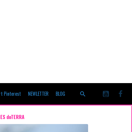
t Pinterest
NEWLETTER
BLOG
LES doTERRA