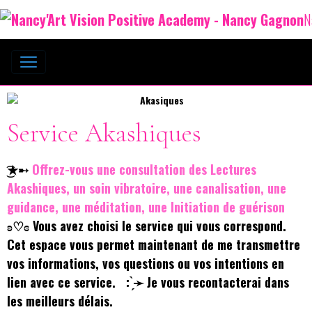
N
Service Akashiques
͜͡★➸
Offrez-vous une consultation des Lectures
Akashiques, un soin vibratoire, une canalisation, une
guidance, une méditation, une Initiation de guérison
ʚ♡ɞ
Vous avez choisi le service qui vous correspond.
Cet espace vous permet maintenant de me transmettre
vos informations, vos questions ou vos intentions en
lien avec ce service. : ̗̀➛ Je vous recontacterai dans
les meilleurs délais.