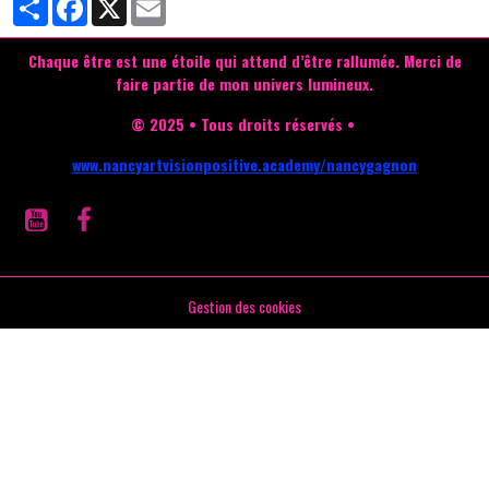
Chaque être est une étoile qui attend d’être rallumée.
Merci de
faire partie de mon univers lumineux.
© 2025 • Tous droits réservés •
www.nancyartvisionpositive.academy/nancygagnon
Gestion des cookies