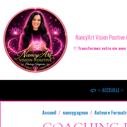
Nancy'Art Vision Positiv
♡ Transformez votre vie avec l
ෆ ACCEUILLE ෆ
Accueil
nancygagnon
Auteure Formatr