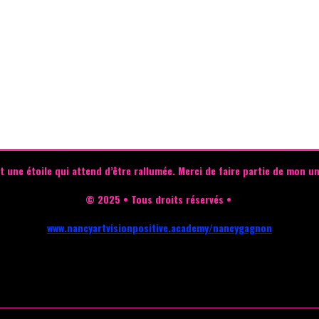
t une étoile qui attend d’être rallumée.
Merci de faire partie de mon un
© 2025 • Tous droits réservés •
www.nancyartvisionpositive.academy/nancygagnon