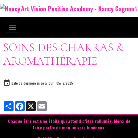
N
SOINS DES CHAKRAS &
AROMATHÉRAPIE
Date de dernière mise à jour : 05/12/2025
Partager
Facebook
X
Email
Chaque être est une étoile qui attend d’être rallumée.
Merci de
faire partie de mon univers lumineux.