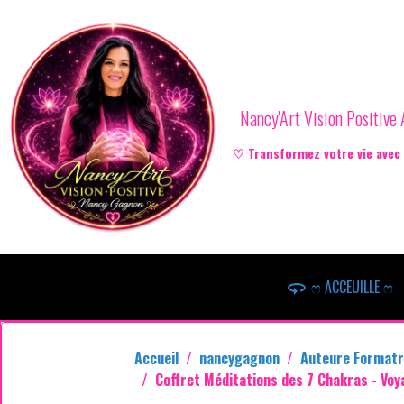
Nancy'Art Vision Positiv
♡ Transformez votre vie avec l
ෆ ACCEUILLE ෆ
Accueil
nancygagnon
Auteure Formatr
Coffret Méditations des 7 Chakras - Vo