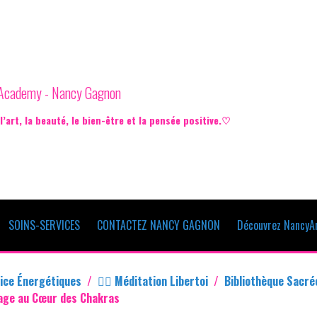
e Academy - Nancy Gagnon
’art, la beauté, le bien-être et la pensée positive.♡
SOINS-SERVICES
CONTACTEZ NANCY GAGNON
Découvrez NancyAr
ice Énergétiques
♡⃕ Méditation Libertoi
Bibliothèque Sacré
yage au Cœur des Chakras