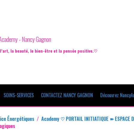
e Academy - Nancy Gagnon
’art, la beauté, le bien-être et la pensée positive.♡
SOINS-SERVICES
CONTACTEZ NANCY GAGNON
Découvrez NancyAr
ice Énergétiques
Academy ♡ PORTAIL INITIATIQUE ➽ ESPACE D
logiques