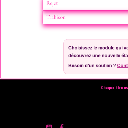
Rejet
Trahison
Choisissez le module qui vo
découvrez une nouvelle étap
Besoin d’un soutien ?
Cont
Chaque être es