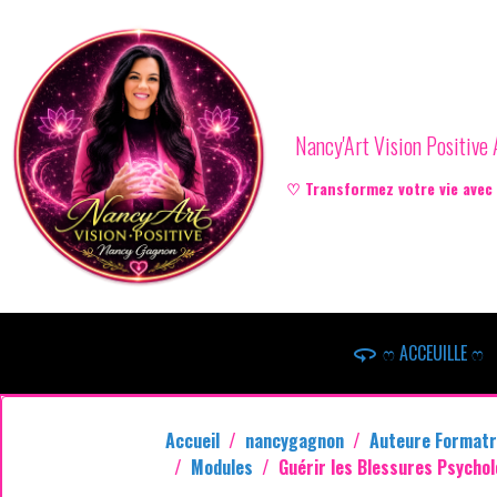
Nancy'Art Vision Positiv
♡ Transformez votre vie avec l
ෆ ACCEUILLE ෆ
Accueil
nancygagnon
Auteure Formatr
Modules
Guérir les Blessures Psycho