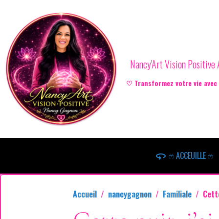
Nancy'Art Vision Positiv
♡ Transformez votre vie avec l
ෆ ACCEUILLE ෆ
Accueil
nancygagnon
Familiale
Cett