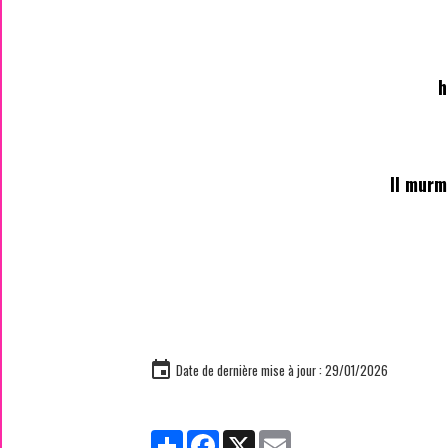
h
Il murm
Date de dernière mise à jour : 29/01/2026
Partager
Facebook
X
Email