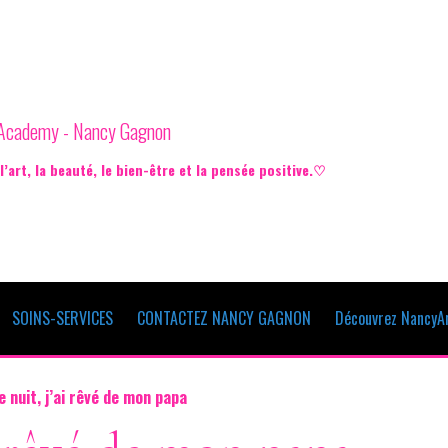
e Academy - Nancy Gagnon
’art, la beauté, le bien-être et la pensée positive.♡
SOINS-SERVICES
CONTACTEZ NANCY GAGNON
Découvrez NancyAr
e nuit, j’ai rêvé de mon papa