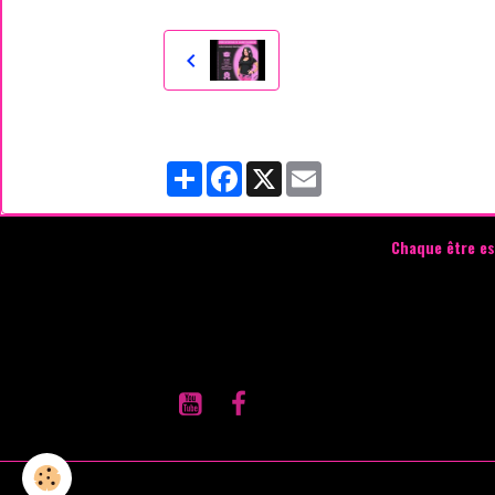
Partager
Facebook
X
Email
Chaque être es