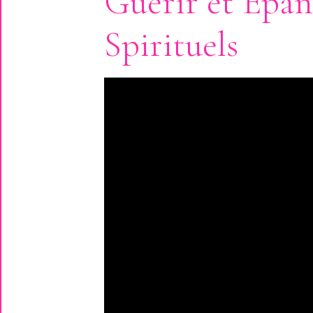
Guérir et Épan
Spirituels