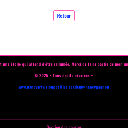
Retour
t une étoile qui attend d’être rallumée.
Merci de faire partie de mon un
© 2025 • Tous droits réservés •
www.nancyartvisionpositive.academy/nancygagnon
Gestion des cookies