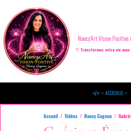
Nancy'Art Vision Positiv
♡ Transformez votre vie avec l
ෆ ACCEUILLE ෆ
Accueil
Vidéos
Nancy Gagnon
Guérir