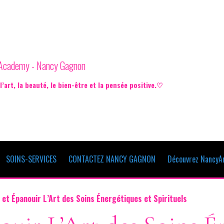
e Academy - Nancy Gagnon
’art, la beauté, le bien-être et la pensée positive.♡
SOINS-SERVICES
CONTACTEZ NANCY GAGNON
Découvrez NancyAr
 et Épanouir L’Art des Soins Énergétiques et Spirituels