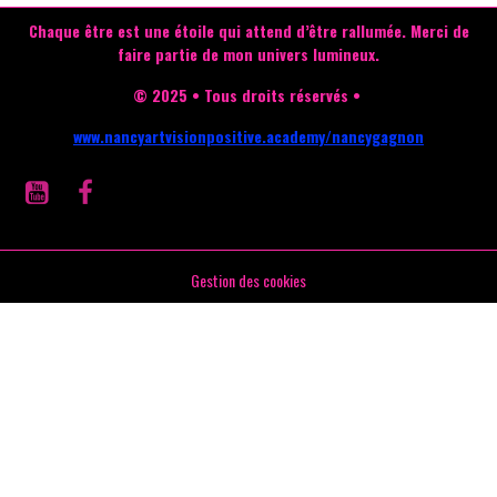
Chaque être est une étoile qui attend d’être rallumée.
Merci de
faire partie de mon univers lumineux.
© 2025 • Tous droits réservés •
www.nancyartvisionpositive.academy/nancygagnon
Gestion des cookies