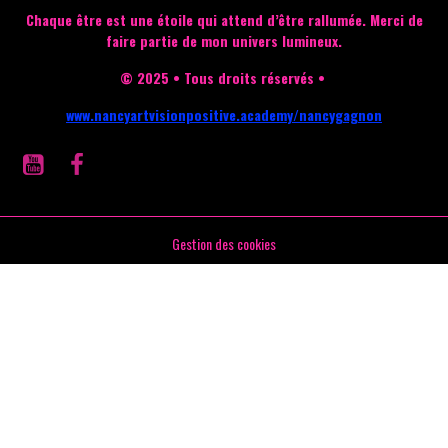
Chaque être est une étoile qui attend d’être rallumée.
Merci de
faire partie de mon univers lumineux.
© 2025 • Tous droits réservés •
www.nancyartvisionpositive.academy/nancygagnon
Gestion des cookies