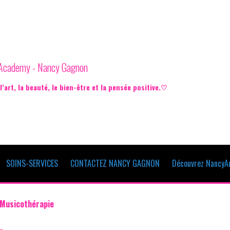
e Academy - Nancy Gagnon
’art, la beauté, le bien-être et la pensée positive.♡
SOINS-SERVICES
CONTACTEZ NANCY GAGNON
Découvrez NancyAr
Musicothérapie