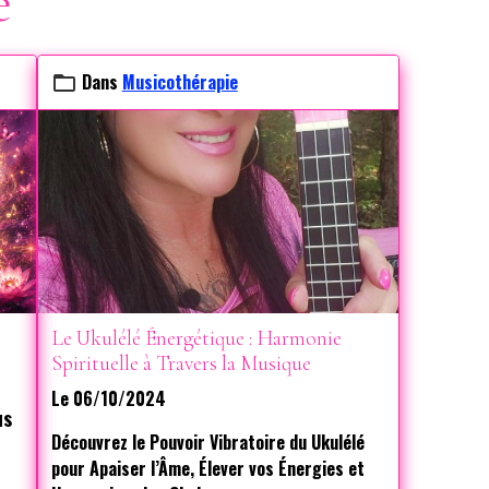
e
Dans
Musicothérapie
Le Ukulélé Énergétique : Harmonie
Spirituelle à Travers la Musique
Le 06/10/2024
us
Découvrez le Pouvoir Vibratoire du Ukulélé
s
pour Apaiser l’Âme, Élever vos Énergies et