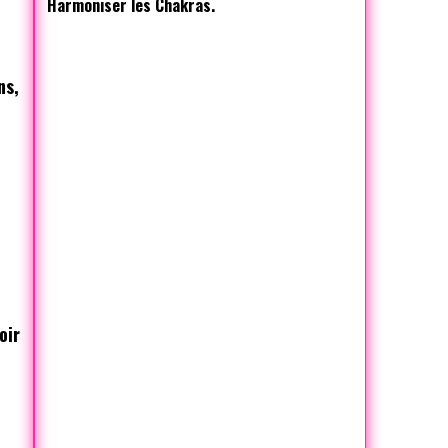
Harmoniser les Chakras.
ns,
e
oir