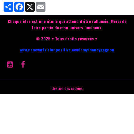
Partager
Facebook
X
Email
Chaque être est une étoile qui attend d’être rallumée.
Merci de
faire partie de mon univers lumineux.
© 2025 • Tous droits réservés •
www.nancyartvisionpositive.academy/nancygagnon
Gestion des cookies