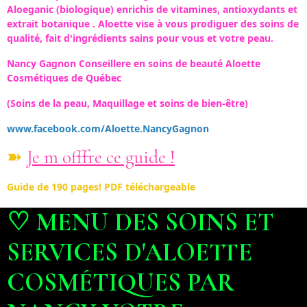
Aloeganic (biologique) enrichis de vitamines, antioxydants et
extrait botanique . Aloette vise à vous prodiguer des soins de
qualité, fait d'ingrédients sains pour vous et votre peau.
Nancy Gagnon Conseillere en soins de beauté Aloette
Cosmétiques de Québec
(Soins de la peau, Maquillage et soins de bien-être)
www.facebook.com/Aloette.NancyGagnon
➽
Je m offfre ce guide !
Guide de 190 pages! PDF téléchargeable
♡ MENU DES SOINS ET
SERVICES D'ALOETTE
COSMÉTIQUES PAR