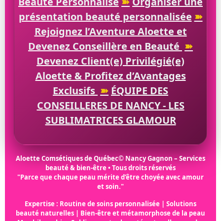
Beauté Personnalisé
➽
Organiser une
présentation beauté personnalisée
➽
Rejoignez l’Aventure Aloette et
Devenez Conseillère en Beauté
➽
Devenez Client(e) Privilégié(e)
Aloette & Profitez d’Avantages
Exclusifs
➽
ÉQUIPE DES
CONSEILLERES DE NANCY - LES
SUBLIMATRICES GLAMOUR
Aloette Comsétiques de Québec© Nancy Gagnon – Services
beauté & bien-être • Tous droits réservés
"Parce que chaque peau mérite d’être choyée avec amour
et soin."
Expertise : Routine de soins personnalisée | Solutions
beauté naturelles | Bien-être et métamorphose de la peau