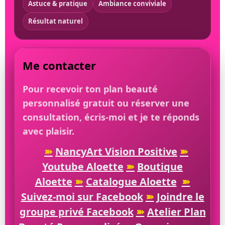
Astuce & pratique
Ambiance conviviale
Résultat naturel
Me contacter
Pour recevoir ton plan beauté
personnalisé gratuit ou réserver une
consultation, écris-moi et je te réponds
avec plaisir.
➽
NancyArt Vision Positive
➽
Youtube Aloette
➽
Boutique
Aloette
➽
Catalogue Aloette
➽
Suivez-moi sur Facebook
➽
Joindre le
groupe privé Facebook
➽
Atelier Plan