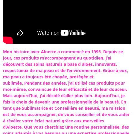
Mon histoire avec Aloette a commencé en 1995. Depuis ce
jour, ces produits m’accompagnent au quotidien. J’ai
découvert des soins naturels a base d aloes, innovants,
respectueux de ma peau et de l’environnement. Grâce à eux,
ma peau a toujours été choyée, protégée et
sublimée.
Pendant des années, j’ai utilisé ces produits pour
moi-même, convaincue de leur efficacité et de leur douceur.
Mais aujourd’hui, j’ai décidé d’aller plus loin.
Aujourd’hui, je
fais le choix de devenir une professionnelle de la beauté. En
tant que Sublimatrice et Conseillère en Beauté, ma mission
est de vous accompagner, de vous conseiller et de vous aider
à révéler votre éclat naturel grâce aux merveilles
d’Aloette.
Que vous cherchiez une routine personnalisée, des
soins adaptés à vos besoins ou une expertise professionnelle,