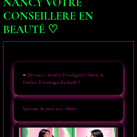
NANCY VOTRE
CONSEILLERE EN
BEAUTÉ ♡
➽ Devenez Client(e) Privilégié(e) Aloette &
Profitez d’Avantages Exclusifs !
Spéciaux du mois avec Aloette