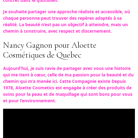
concret dans le quotidien.
Je souhaite partager une approche réaliste et accessible, où
chaque personne peut trouver des repères adaptés à sa
réalité. La beauté n’est pas un objectif à atteindre, mais un
chemin à construire, avec respect et discernement.
Nancy Gagnon pour Aloette
Cosmétiques de Quebec
Aujourd’hui, je suis ravie de partager avec vous une histoire
qui me tient à cœur, celle de ma passion pour la beauté et du
chemin qui m’a menée ici. Cette Compagnie existe Depuis
1978, Aloette Cosmetics est engagée à créer des produits de
soins pour la peau et de maquillage qui sont bons pour vous
et pour l’environnement.