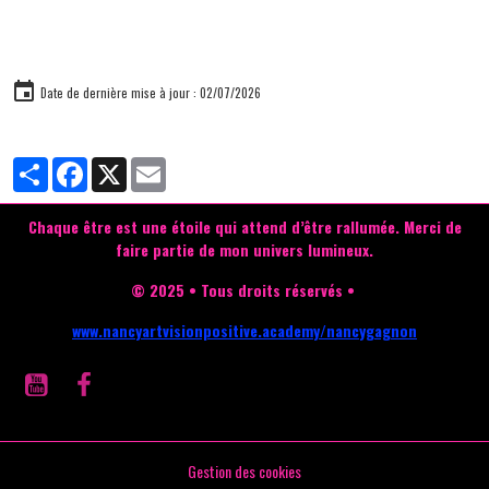
Date de dernière mise à jour : 02/07/2026
Partager
Facebook
X
Email
Chaque être est une étoile qui attend d’être rallumée.
Merci de
faire partie de mon univers lumineux.
© 2025 • Tous droits réservés •
www.nancyartvisionpositive.academy/nancygagnon
Gestion des cookies