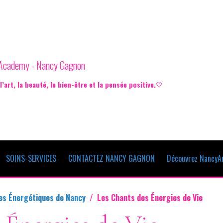
e Academy - Nancy Gagnon
’art, la beauté, le bien-être et la pensée positive.♡
SOINS-SERVICES
CONTACTEZ NANCY GAGNON
Découvrez NancyAr
es Énergétiques de Nancy
Les Chants des Énergies de Vie