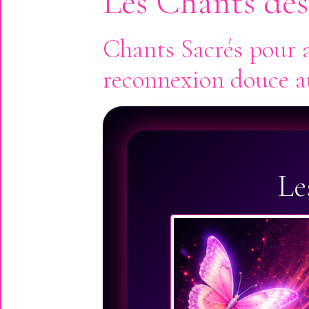
Les Chants des
Chants Sacrés pour a
reconnexion douce au
Le