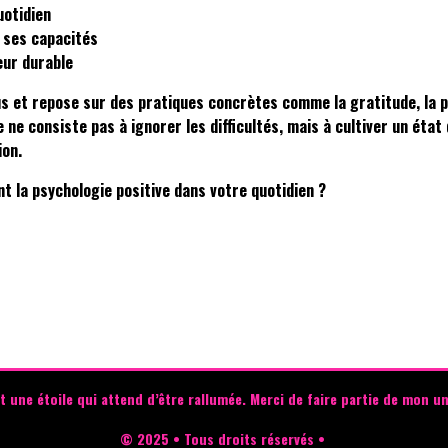
uotidien
n ses capacités
eur durable
s et repose sur des pratiques concrètes comme la gratitude, la ple
 ne consiste pas à ignorer les difficultés, mais à cultiver un éta
ion.
t la psychologie positive dans votre quotidien ?
t une étoile qui attend d’être rallumée.
Merci de faire partie de mon un
© 2025 • Tous droits réservés •