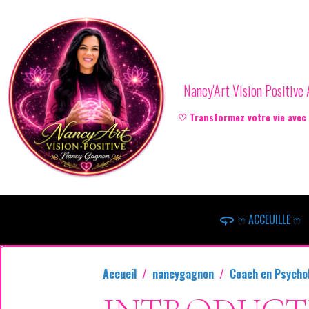
Nancy'Art Vision Positiv
♡ Transformez votre vie avec l
ෆ ACCEUILLE ෆ
Accueil
nancygagnon
Coach en Psychol