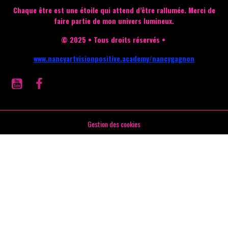
Chaque être est une étoile qui attend d’être rallumée.
Merci de
faire partie de mon univers lumineux.
© 2025 • Tous droits réservés •
www.nancyartvisionpositive.academy/nancygagnon
Gestion des cookies