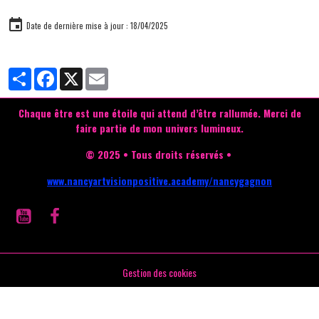
Date de dernière mise à jour : 18/04/2025
Partager
Facebook
X
Email
Chaque être est une étoile qui attend d’être rallumée.
Merci de
faire partie de mon univers lumineux.
© 2025 • Tous droits réservés •
www.nancyartvisionpositive.academy/nancygagnon
Gestion des cookies