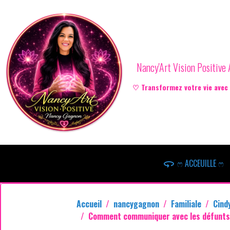
Nancy'Art Vision Positiv
♡ Transformez votre vie avec l
ෆ ACCEUILLE ෆ
Accueil
nancygagnon
Familiale
Cind
Comment communiquer avec les défunts 