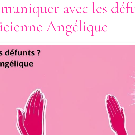
niquer avec les défu
icienne Angélique