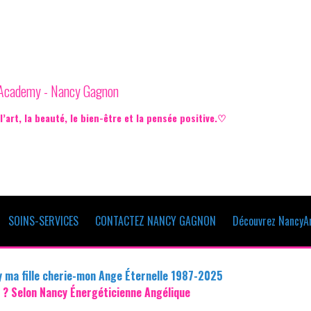
e Academy - Nancy Gagnon
’art, la beauté, le bien-être et la pensée positive.♡
SOINS-SERVICES
CONTACTEZ NANCY GAGNON
Découvrez NancyAr
y ma fille cherie-mon Ange Éternelle 1987-2025
? Selon Nancy Énergéticienne Angélique